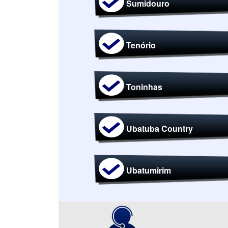
Sumidouro
Tenório
Toninhas
Ubatuba Country
Ubatumirim